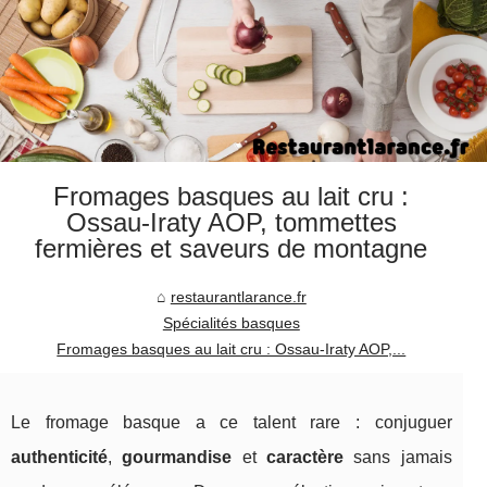
Fromages basques au lait cru :
Ossau‑Iraty AOP, tommettes
fermières et saveurs de montagne
restaurantlarance.fr
Spécialités basques
Fromages basques au lait cru : Ossau‑Iraty AOP,...
Le fromage basque a ce talent rare : conjuguer
authenticité
,
gourmandise
et
caractère
sans jamais