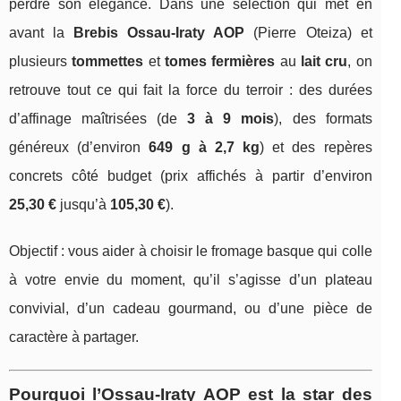
perdre son élégance. Dans une sélection qui met en
avant la
Brebis Ossau‑Iraty AOP
(Pierre Oteiza) et
plusieurs
tommettes
et
tomes fermières
au
lait cru
, on
retrouve tout ce qui fait la force du terroir : des durées
d’affinage maîtrisées (de
3 à 9 mois
), des formats
généreux (d’environ
649 g à 2,7 kg
) et des repères
concrets côté budget (prix affichés à partir d’environ
25,30 €
jusqu’à
105,30 €
).
Objectif : vous aider à choisir le fromage basque qui colle
à votre envie du moment, qu’il s’agisse d’un plateau
convivial, d’un cadeau gourmand, ou d’une pièce de
caractère à partager.
Pourquoi l’Ossau‑Iraty AOP est la star des