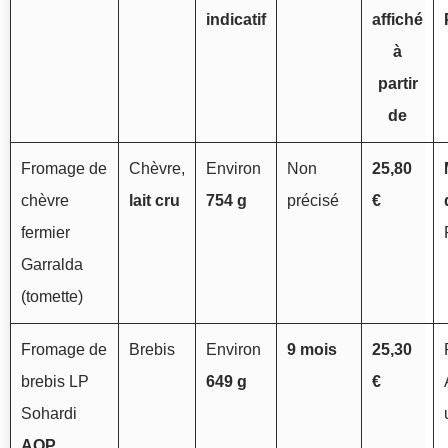
indicatif
affiché
à
partir
de
Fromage de
Chèvre,
Environ
Non
25,80
chèvre
lait cru
754 g
précisé
€
fermier
Garralda
(tomette)
Fromage de
Brebis
Environ
9 mois
25,30
brebis LP
649 g
€
Sohardi
AOP