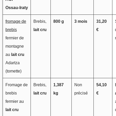
Ossau‑Iraty
fromage de
Brebis,
800 g
3 mois
31,20
brebis
lait cru
€
fermier de
montagne
au
lait cru
Adartza
(tomette)
Fromage de
Brebis,
1,387
Non
54,10
brebis
lait cru
kg
précisé
€
fermier au
lait cru